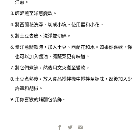
洋蔥。
輕輕煎至洋蔥變軟。
將西蘭花洗淨，切成小塊。使用莖和小花。
將土豆去皮、洗淨並切碎。
當洋蔥變軟時，加入土豆、西蘭花和水。如果你喜歡，你
也可以加入醬油，讓蔬菜更有味道。
將它們煮沸，然後用文火煮至變軟。
土豆煮熟後，放入食品攪拌機中攪拌至調味，然後加入少
許鹽和胡椒。
用你喜歡的烤麵包裝飾。
Facebook
Twitter
Email