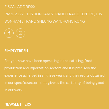
FISCAL ADDRESS:
RM 1-2 17/F 135 BONHAM STRAND TRADE CENTRE, 135
BONHAM STRAND SHEUNG WAN, HONG KONG
Facebook
Instagram
SIMPLYFRESH
For years we have been operating in the catering, food
production and importation sectors and it is precisely the
experience acheived in all these years and the results obtained
in our specific sectors that give us the certainty of being good
in our work.
NEWSLETTERS