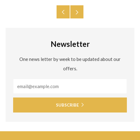
Older
Newer
Post
Post
Newsletter
One news letter by week to be updated about our
offers.
Email
SUBSCRIBE