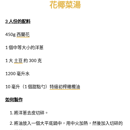
花椰菜湯
3 人份的配料
450g
西蘭花
1 個中等大小的洋蔥
1 大
土豆
約 300 克
1200 毫升水
10 毫升（1 個甜點勺）
特級初榨橄欖油
如何製作
將洋蔥去皮切碎。
將油放入一個大平底鍋中，用中火加熱，然後加入切碎的